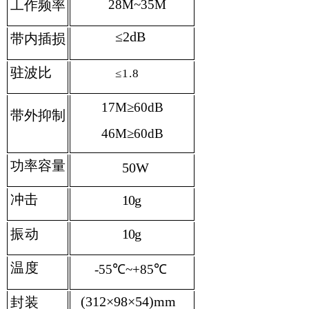
工作频率
28M~35M
≤2dB
带内插损
驻波比
≤1.8
17M≥60
dB
带外抑制
46M≥60
dB
功率容量
50W
冲击
10g
振动
10g
温度
-55℃~+85℃
(312×98×54)mm
封装