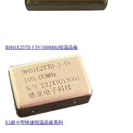
BH01E257D J 5V/100MHz恒温晶振
E2超小型快速恒温晶振系列