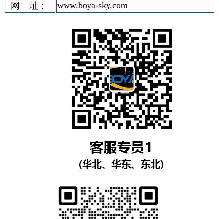
www.boya-sky.com
网 址：