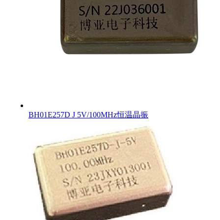
BH01E257D J 5V/100MHz恒温晶振