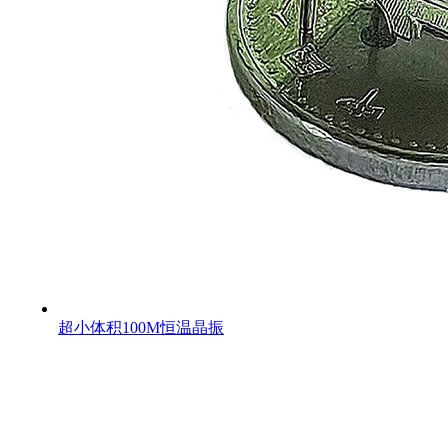
超小体积100M恒温晶振