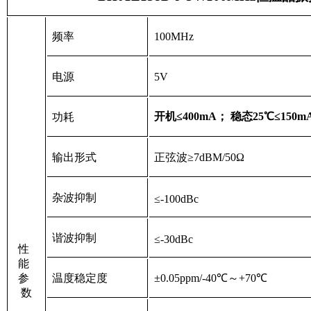
频率
100MHz
电源
5V
开机≤
400mA
； 稳态
25
℃≤
150m
功耗
输出形式
正弦波
≥
7dBM/50
Ω
杂波抑制
≤
-100dBc
谐波抑制
≤
-30dBc
性
能
参
温度稳定度
±
0.05ppm/-40
℃～
+70
℃
数