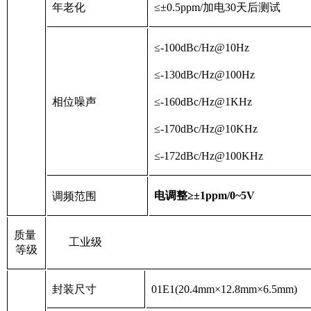
年老化
≤±
0.5ppm/
加电
30
天后测试
≤
-100dBc/Hz@10Hz
≤
-130dBc/Hz@100Hz
相位噪声
≤
-160dBc/Hz@1KHz
≤
-170dBc/Hz@10KHz
≤
-172dBc/Hz@100KHz
电调整≥±
1ppm/0
~
5V
调频范围
质量
工业级
等级
封装尺寸
01E1(20.4mm
×
12.8mm
×
6.5mm)