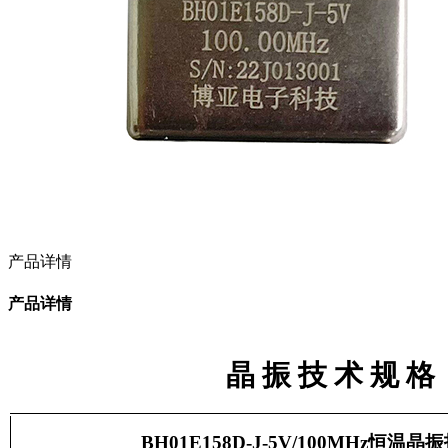
产品详情
产品详情
晶 振 技 术 规 格
BH01E158D-J-5V/100MHz
恒温晶振