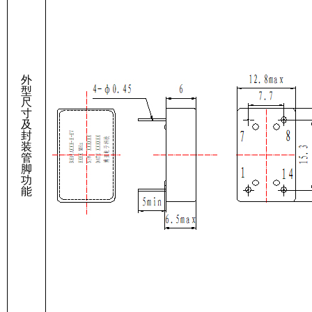
外
型
尺
寸
及
封
装
管
脚
功
能