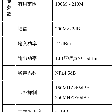
能
有用范围
190M～210M
参
数
增益
200M≥22dB
输入功率
-11dBm
输出功率
1dB压缩点≥+15dBm
噪声系数
NF
≤
4.5dB
150MHZ≥65dBc
带外抑制
250MHZ≥50dBc
带内平坦度
≤±1dB