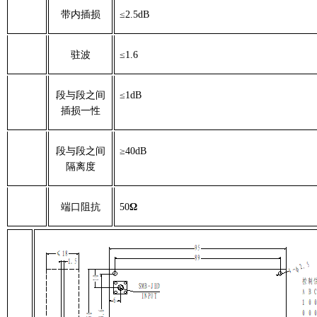
带内插损
≤
2.5dB
驻波
≤1.6
段与段之间
≤1dB
插损一性
段与段之间
≥40dB
隔离度
端口阻抗
50
Ω