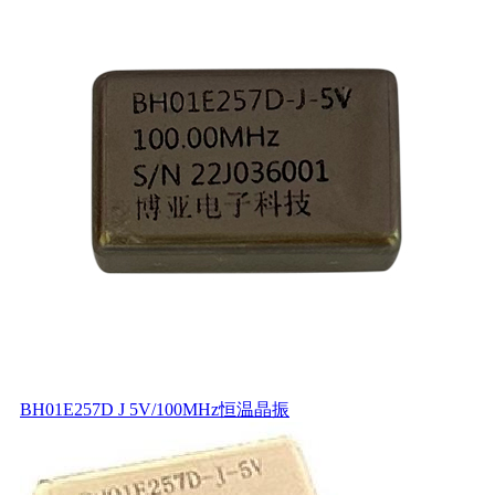
BH01E257D J 5V/100MHz恒温晶振