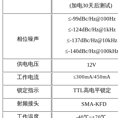
(加电30天后测试)
≤-99dBc/Hz@100Hz
≤-124dBc/Hz@1kHz
相位噪声
≤-137dBc/Hz@10kHz
≤-140dBc/Hz@100kH
供电电压
12V
工作电流
≤300
mA
/450
mA
锁定指示
TTL
高电平锁定
射频接头
SMA-KFD
工作温度
-40℃~+70℃