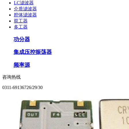
LC滤波器
介质滤波器
腔体滤波器
双工器
多工器
功分器
集成压控振荡器
频率源
咨询热线
0311-69136726/29/30