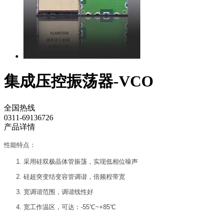
集成压控振荡器-VCO
全国热线
0311-69136726
产品详情
性能特点：
采用硅双极晶体管振荡，实现低相位噪声
硅超突变结变容管调谐，倍频程带宽
宽调谐范围，调谐线性好
宽工作温区，可达：-55℃~+85℃