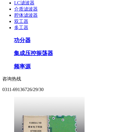
LC滤波器
介质滤波器
腔体滤波器
双工器
多工器
功分器
集成压控振荡器
频率源
咨询热线
0311-69136726/29/30