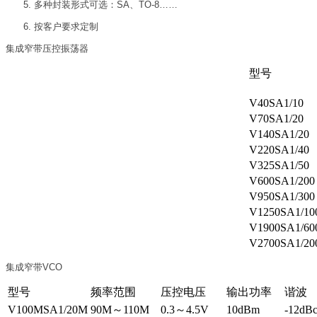
多种封装形式可选：SA、TO-8……
按客户要求定制
集成窄带压控振荡器
型号
V40SA1/10
V70SA1/20
V140SA1/20
V220SA1/40
V325SA1/50
V600SA1/200
V950SA1/300
V1250SA1/10
V1900SA1/60
V2700SA1/20
集成窄带VCO
型号
频率范围
压控电压
输出功率
谐波
V100MSA1/20M
90M～110M
0.3～4.5V
10dBm
-12dB