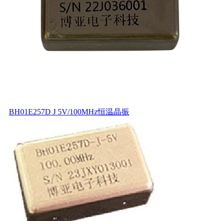
BH01E257D J 5V/100MHz恒温晶振