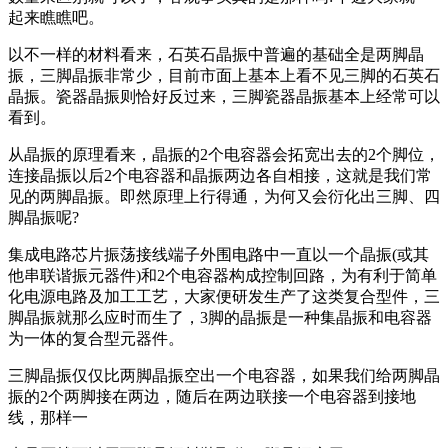
起来瞧瞧吧。
以不一样的材料看来，石英石晶振中普遍的基础全是两脚晶
振，三脚晶振非常少，目前市面上基本上看不见三脚的石英石
晶振。瓷器晶振则恰好反过来，三脚瓷器晶振基本上经常可以
看到。
从晶振的原理看来，晶振的2个电容器会拓宽出去的2个脚位，
连接晶振以后2个电容器和晶振两边各自相接，这就是我们常
见的两脚晶振。即然原理上行得通，为何又会衍化出三脚、四
脚晶振呢?
集成电路芯片振荡接线端子外围电路中一直以一个晶振(或其
他串联谐振元器件)和2个电容器构成控制回路，为有利于简单
化电源电路及加工工艺，大家便研发生产了这类复合型件，三
脚晶振就那么应时而生了，3脚的晶振是一种集晶振和电容器
为一体的复合型元器件。
三脚晶振仅仅比两脚晶振空出一个电容器，如果我们给两脚晶
振的2个两脚接在两边，随后在两边联接一个电容器到接地
线，那样一