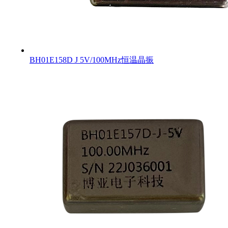
BH01E158D J 5V/100MHz恒温晶振