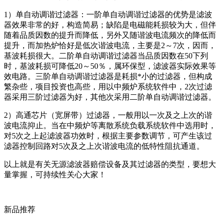
1）单自动调谐过滤器：一阶单自动调谐过滤器的优势是滤波
器效果非常的好，构造简易；缺陷是电磁能耗损较为大，但伴
随着品质因数的提升而降低，另外又随谐波电流频次的降低而
提升，而加热炉恰好是低次谐波电流，主要是2～7次，因而，
基波耗损很大。二阶单自动调谐过滤器当品质因数在50下列
时，基波耗损可降低20～50％，属环保型，滤波器实际效果等
效电路。三阶单自动调谐过滤器是耗损*小的过滤器，但构成
繁杂些，项目投资也高些，用以中频炉系统软件中，2次过滤
器采用三阶过滤器为好，其他次采用二阶单自动调谐过滤器。
2）高通芯片（宽屏带）过滤器，一般用以一次及之上次的谐
波电流抑止。当在中频炉等离散系统负载系统软件中选用时，
对5次之上起滤波器功效时，根据主要参数调节，可产生该过
滤器控制回路对5次及之上次谐波电流的低特性阻抗通道。
以上就是有关无源滤波器赔偿设备及其过滤器的类型，要想大
量掌握，可持续性关心大家！
新品推荐