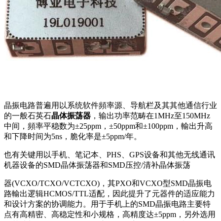
晶振电路普遍用以系统软件頻率源、导航栏及其其他通信行业
的一般石英石
晶体振荡器
，输出功率范畴在1MHz至150MHz
中间，頻率平稳数为±25ppm，±50ppm和±100ppm，輸出升高
和下降时间为5ns，脆化率是±5ppm/年。
也有关键用以手机、笔记本、PHS、GPS设备和其他无线通讯
机器设备的SMD晶体振荡器和SMD压控/清补晶体振荡
器(VCXO/TCXO/VCTCXO)，其PXO和VCXO型SMD晶振电
路輸出逻辑HCMOS/TTL适配，因此提升了元器件的适应能力
和设计方案的协调能力。用于手机上的SMD晶振电路主要特
点有高精密、高稳定性和小规格，高精度达±5ppm，另外选用