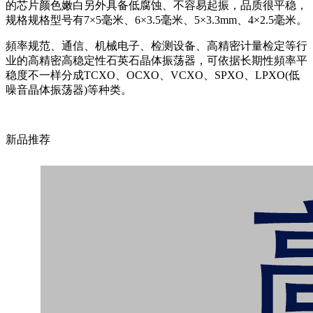
的芯片颜色嫩白另外具备低腐蚀、不容易起振，品质很平稳，
规格规格型号有7×5毫米、6×3.5毫米、5×3.3mm、4×2.5毫米。
頻率规范、通信、机械电子、检测设备、高精密计量检定等行
业的高精密高稳定性石英石晶体振荡器，可依据长期性頻率平
稳度不一样分成TCXO、OCXO、VCXO、SPXO、LPXO(低
噪音晶体振荡器)等种类。
新品推荐