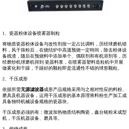
1、瓷器粉体设备喷雾器制粒
将物质瓷器粉体设备与改性剂按一定占比调料，历经球磨机错
料，风干筛粉后，在烧结炉中高溫预烧一定時间，除去粉体设
备残渣，随后在预烧料中添加单个、偶联剂和有机溶剂等，历
经磨纱机球磨机得到 瓷器料浆，在喷雾器塑料造粒机中开展
做雾化和干躁，干躁好的颗粒即是流通性不错的球形颗粒。
2、干压成形
依据所需
无源滤波器
成形产品规格采用与之相对性应的料粉、
磨具及机器设备，运用干压成形的基本原理将料粉生产加工成
具备独特机械设备规格的瓷器块。
干压成形必须的有：微波加热物质结构陶瓷，鑫台铭粉末成型
机，干压机器设备、磨具等。
3、煅烧成形