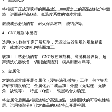
将根据干压成形获得的商品放进1000度之上的高温烧结炉中煅
烧，进而获得高Q值、低温度系数的物质常规。
煅烧成形必须的有：耐火保温材料，烧结炉等。
4、CNC雕刻/水磨石
选用CNC数控车床开展切削，无源滤波器常规的规格精密
度，或放进水磨机内镜面加工。
该加工工艺必须的有：CNC数控雕刻机、磨抛机器设备、超
声清洗机器设备，切削油清洁剂、模具耐磨材料等。
5、金属化
对煅烧后常规开展金属化（浸银/滴孔/喷银）工作，包含银浆
浓砂浆稠度确定、金属化后半成品加工外型（无黏连、无缺
角、缺银等）、特点（Q值）、银层粘合力确定。
将金属化后商品根据烧银炉高溫加温，烧制固状的可导电性银
层。运用频谱分析仪对商品的Q值特点开展检测。