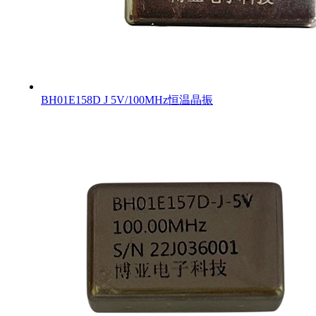
BH01E158D J 5V/100MHz恒温晶振