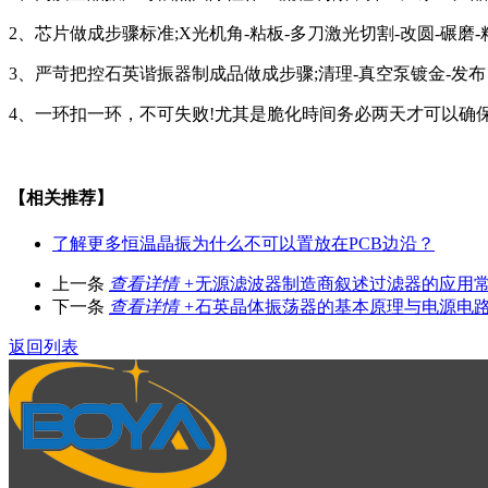
2、芯片做成步骤标准;X光机角-粘板-多刀激光切割-改圆-碾磨-
3、严苛把控石英谐振器制成品做成步骤;清理-真空泵镀金-发布自
4、一环扣一环，不可失败!尤其是脆化時间务必两天才可以确
【相关推荐】
了解更多
恒温晶振为什么不可以置放在PCB边沿？
上一条
查看详情 +
无源滤波器制造商叙述过滤器的应用
下一条
查看详情 +
石英晶体振荡器的基本原理与电源电
返回列表