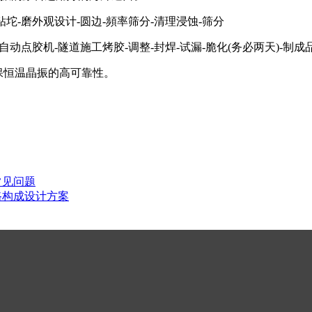
粘坨-磨外观设计-圆边-頻率筛分-清理浸蚀-筛分
动点胶机-隧道施工烤胶-调整-封焊-试漏-脆化(务必两天)-制成品
保恒温晶振的高可靠性。
常见问题
路构成设计方案