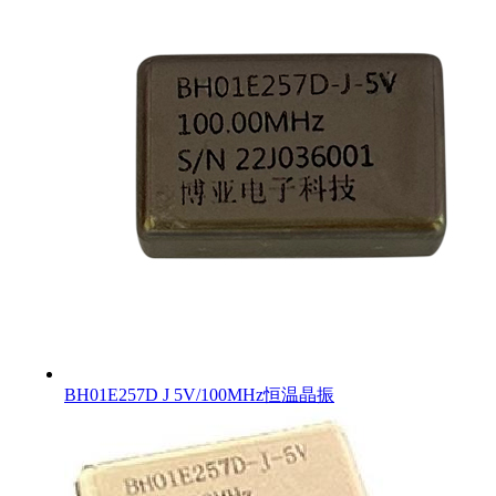
BH01E257D J 5V/100MHz恒温晶振