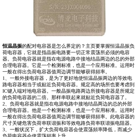
恒温晶振
的配对电容器是怎么界定的？主页要掌握恒温晶振负
荷电容器，它就是指晶振电路要一切正常震荡所必须的电容
器。负荷电容器就是指在电源电路中接地结晶两边的总的外部
合理电容器。它是一个检测标准，也是一个应用标准。运用时
一般在得出负荷电容器值周边调节能够获得頻率。
1、一般外接电容器，是为了更好地使恒温晶振两边的等效电
路电容器相当于或贴近负荷电容器。规定高的场所也要考虑到
IC键入端对地电容器。一般晶振电路两边所接电容器是所规定
的负荷电容器的二倍。那样串联起來就贴近负荷电容器了。
2、负荷电容器就是指在电源电路中接地结晶两边的总的外部
合理电容器。他是一个检测标准，也是一个应用标准。运用时
一般在得出负荷电容器值周边调节能够获得頻率。此电容器的
尺寸关键危害负荷串联谐振和等效电路负荷串联谐振电阻器。
3、一般状况下，扩大负荷电容器会使震荡頻率降低，而减少
负荷电容器会使震荡頻率上升。