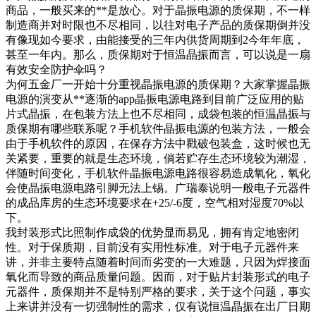
商品，一般买来的**是放心。对于晶振电源的质保期，不一样
制造商并对时限也不尽相同，以往对电子产品的质保期倒并没
有像现如今要求，由能接受的三年内供货周期到2今年年底，
甚至一年内。那么，质保期对于恒温晶振而言，可以说是一扇
有效安全防护伞吗？
为何五金厂一开始十分重视晶振电源的质保期？大家掌握晶振
电源的演变从**逐渐的app晶振电源电路到目前广泛应用的贴
片式晶振，在包装方法上也不尽相同，成袋包装的恒温晶振与
质保期有哪些联系呢？手机软件晶振电源的包装方法，一般会
由于手机软件的原因，在保存方法中戳破包装盒，这时候也无
关紧要，重要的就是生态环境，倘若贮存生态环境较为潮湿，
伴随时间变化，手机软件晶振电源电路很容易造成氧化，氧化
会使晶振电源电路引脚无法上锡。广瑞泰说明一般电子元器件
的成品库房的生态环境要求在+25/-6度，空气相对湿度70%以
下。
我封装形式比照制作成袋的优势显而易见，拥有肯定地密闭
性。对于保质期，目前没有实用性标准。对于电子元器件来
讲，并非主要特点随着时间而劣变的一大难题，只因为焊接面
氧化而导致的商品质量问题。因而，对于贴片封装形式的电子
元器件，质保期并不是特别严格的要求，关于这个问题，事实
上来讲并没有一切强制性的需求，仅有说恒温晶振在出厂日期