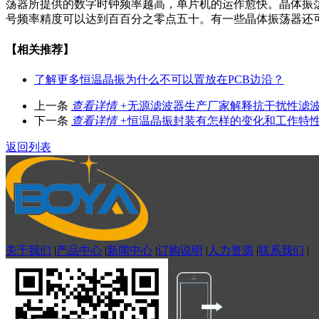
荡器所提供的数字时钟频率越高，单片机的运作愈快。晶体振
号频率精度可以达到百百分之零点五十。有一些晶体振荡器还
【相关推荐】
了解更多
恒温晶振为什么不可以置放在PCB边沿？
上一条
查看详情 +
无源滤波器生产厂家解释抗干扰性滤
下一条
查看详情 +
恒温晶振封装有怎样的变化和工作特
返回列表
关于我们
|
产品中心
|
新闻中心
|
订购说明
|
人力资源
|
联系我们
|