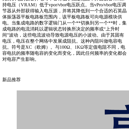
持电压（VRAM）低于vpor/vbor电压跃点。当vPro/vbor
电压调
节器从外部获得输入电压源，并将其降低到一个合适的石英晶
体振荡器平板电路板范围内，该平板电路板可向电源模块供
电。当集成电路的数字逻辑门从一个**切换到另一个**时，集
成电路的电流消耗以逻辑状态转换所决定的频率或“上升时
间”波动，这些电流波动导致电源电压的小波动。由于其固有
电压，电压在整个网络中发展成阻抗。这种内阻叫做电容电
抗。符号是XC（欧姆）。与100Ω、1KΩ等定值电阻不同，电
容电抗的频率随电容的变化而变化，因此任何频率的变化都会
对电容产生影响。
新品推荐