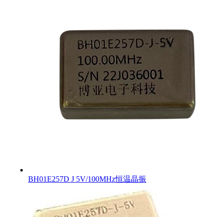
BH01E257D J 5V/100MHz恒温晶振