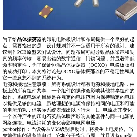
为了给
晶体振荡器
的印刷电路板设计和布局提供一个良好的起
点，需要指出的是，设计规则并不一定适用于所有的设计。建
议制作PCB原型来测试设计。问题布局可能导致晶体噪声和失
真的频率传输、容易出错的数字通信、门锁问题，并显著降低
频率稳定性，为了保证恒温晶体振荡器（OCXO）电路板版图
的成功打印，本文将讨论热OCXO晶体振荡器的不稳定性和其
它一些意想不到的系统行为。
电源和接地注意事项：所有系统设计都有电源和接地电路，由
板上的所有组件共享。一个组件的操作会影响其他共享组件的
操作。系统电源的目标是在规定的电压范围内保持稳定的电压
以提供足够的电流，虽然理想的电源将保持相同的电压和可能
的电流消耗，但实际系统表现出以下行为：1。电流及其变化
一个器件产生的压电石英晶体噪声影响其他器件与同一电源的
网络连接。电流消耗的变化会影响电网电压。
por/bor操作：当设备从VSS级别启动时，将发生上电复位。当
先前供电的设备掉电时，它将低于指定范围，并且设备ram保