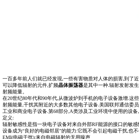
一百多年前人们就已经发现,一些有害物质对人体的损害,到了近
可以降低辐射的元件,扩频
晶体振荡器
是其中一种.辐射发射发
射频能量。
在20世纪80年代和90年代,从微波炉到手机的电子设备激增.
射频能量,干扰其附近的大多数其他电子设备.美国联邦通信委员会和
工业和商业电子设备.第68部分,A类涉及工业环境中使用的设备,
定义:
辐射敏感性是指一块电子设备对来自外部RF能源的接口的敏感性
设备成为“良好的电磁邻居”的能力:它既不会引起电磁干扰,也
EMI(电磁干扰):来自电磁辐射的无用噪声