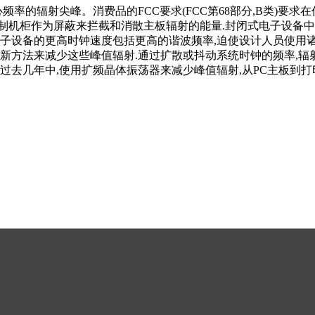
频率的辐射尖峰。消费品的FCC要求(FCC第68部分,B类)要
制机柜作为屏蔽来拦截和消散主板辐射的能量.封闭式电子设备中
子设备的更高时钟速度包括更高的谐波频率,迫使设计人员使用诸
新方法来减少这些峰值辐射.通过扩散或抖动系统时钟的频率,辐
在过去几年中,使用扩频晶体振荡器来减少峰值辐射,从PC主板到