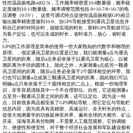
性控温晶振电路od02-5t，工作频率精密度10-8数量级，频率稳
定度做到10-11数量级。频率调整范围包括-9×10-7/8×10-7的电
压调整（0-5V）。这类可调式特点促使恒温晶振根据GPS校正
输出频率精密度做到10-9。当GPS导航接受到通讯卫星信息并
和自己的时钟同步时，就能实现的时长，那样GPS导航就可以
为客户定位，也可以生成的时长，省时省力，放心，省时省
力。
GPS的工作原理是简单的使用一些大家熟知的代数学和物理的
原理。，假定通讯卫星的位置是已知，我们能测量a点与通讯
卫星间的距离，随后a点务必坐落于以通讯卫星为核心、以被
测距离为半径的圆球上。除此之外，大家测量a点或另一颗通
讯卫星间的距离，随后a点务必坐落于2个圆球相交的环带。我
们也可以测量a点或第三颗通讯卫星间的距离，因此我们可以
明确a点只有坐落于三个圆球相交的二点上。根据一些地理常
识，非常容易清除其中一个不合理部位。自然，它还能测量a
点至另一颗通讯卫星之间的距离，还可以定位。因为这一特
点，目前很多商品都安装了GPS网站导航，用它定位与导航栏
信息内容，因为其具有高精密、高速运行、全天时长的特点，
促使大地测量学的功效延伸至外界。遍布全球的大都市、矿山
开采、深海等具有控制网，不需要人工规范观察。它协调能
力、便捷性和便宜性，对于整个经济社会发展和军队建设都有