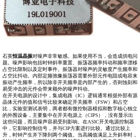
石英
恒温晶振
对噪声非常敏感。如果使用不当，会造成供电问
题。噪声影响包括时钟斜率重置、振荡器频率抖动和频率漂移
占空比限制以及定时事件。振荡器对噪声的灵敏度产生频率和
占空比抖动。内部定频弛豫振荡器需要外部元件电阻或电容来
振动产生频率，所以除非开关频率是内部产生的，否则蚀刻和
易受冲击的元件会带来额外的噪声抖动。
在开关电源的设计中，集成电路（IC）逻辑通常根据外部有源
晶体元件的值和信号比较来确定开关频率（FSW）和占空
比，实验室测试表明，两者都有微控制器模拟和数字核心独立
的外围设备，主要集中在开关电源上（CIPS），没有显示出
这些问题，而且噪声容易受到影响。在ASIC开关电源控制器
中，它影响控制信号，并与CIP方案进行比较。通过比较上
升，时钟产生并下降到两个阈值。当高阈值满足上升斜率时，