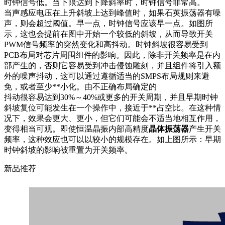
时钟信号低。当下限达到下降斜率时，时钟信号非常高。
当声感应电压在上升斜坡上达到峰值时，如果石英振荡器有噪
声，则会超过阈值。早一点，时钟信号应该早一点。如图所
示，这也会提前在图中开始一个较低的斜坡，从而导致开关
PWM信号频率的突然变化和高抖动。时钟斜坡很容易受到
PCB布局对芯片周围组件的影响。因此，除非开关频率是在内
部产生的，否则它容易受到冲击侵蚀雕刻，并且组件将引入额
外的噪声抖动，这可以通过遵循适当的SMPS布局规则来避
免，或者至少**小化。由不正确布局确定的
抖动很容易达到30%～40%或更多的开关周期，并且早期时钟
斜坡复位可能发生在一个操作中，接近于**占空比。在这种情
况下，效果会更大、更小，但它们可能会不适当地相互作用，
变得相当可观。即使恒温晶振内部高精度
晶体振荡器
产生开关
频率，这种效应也可以以较小的规模存在。如上图所示：早期
时钟斜坡的影响被重置为开关频率。
新品推荐