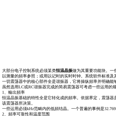
大部分电子控制系统必须某类
恒温晶振
做为其重要功能块。一
以测量的頻率参照；或用以记时的实时时钟。系统软件标准及
一切震荡器中的核心部件全是谐振器，它将操纵頻率并明确能
虽然选用LC或RC谐振器完成的简易震荡器可考虑一些运用的
1、輸出頻率
恒温晶振基础的特性全是它转化成的頻率。依据界定，震荡器是
该震荡器所决策。
一些运用必须kHz范畴内的低頻结晶。一个普遍的事例是32.769
2、頻率可靠性和温度范围