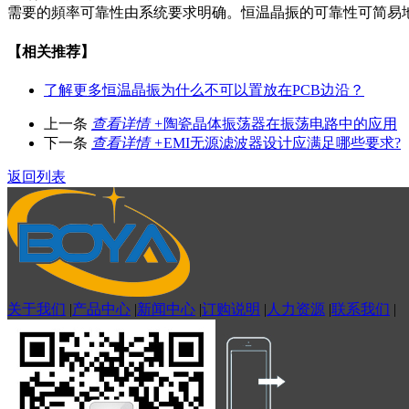
需要的頻率可靠性由系统要求明确。恒温晶振的可靠性可简易
【相关推荐】
了解更多
恒温晶振为什么不可以置放在PCB边沿？
上一条
查看详情 +
陶瓷晶体振荡器在振荡电路中的应用
下一条
查看详情 +
EMI无源滤波器设计应满足哪些要求?
返回列表
关于我们
|
产品中心
|
新闻中心
|
订购说明
|
人力资源
|
联系我们
|