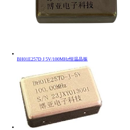
BH01E257D J 5V/100MHz恒温晶振