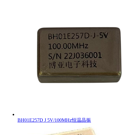
BH01E257D J 5V/100MHz恒温晶振