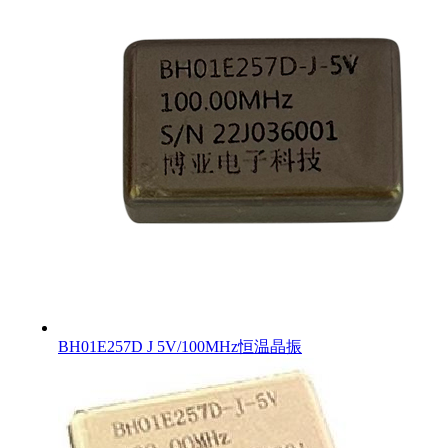
BH01E257D J 5V/100MHz恒温晶振