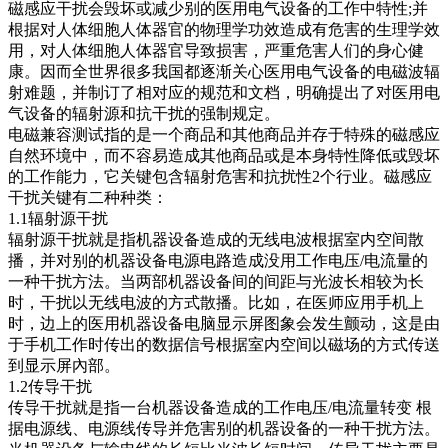
磁感应干扰会毁坏或减少别的医用电气设备的工作中特性;并
根据对人体细胞人体器官的物理学功效造成有危害的生理学效
用，对人体细胞人体器官导致损害，严重危害人们的身心健
康。因而全世界很多我国都逐渐关心医用电气设备的电磁波辐
射难题，并制订了相对应的规范和文档，明确提出了对医用电
气设备的辐射源和抗干扰的强制规定。
电磁兼容测试指的是一个商品和其他商品并存于特殊的磁感应
自然环境中，而不容易造成其他商品或是本身特性降低或毁坏
的工作能力，它关键包含辐射危害和抗扰性2个行业。磁感应
干扰关键有二种种类：
1.1辐射源干扰
辐射源干扰就是指机器设备造成的无线电波根据室内空间散
播，并对别的机器设备电源电路造成没用工作电压/电流量的
一种干扰方法。当两部机器设备间的间距与光波长相较为长
时，干扰以无线电波的方式散播。比如，在医师应用手机上
时，边上的医用机器设备电脑显示屏图象会发生颤动，这是由
于手机工作时传出的数据信号根据室内空间以磁场的方式传送
到显示屏內部。
1.2传导干扰
传导干扰就是指一台机器设备造成的工作电压/电流量转变 根
据电源线、电源线传导并危害别的机器设备的一种干扰方法。